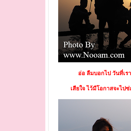
อ่อ ลืมบอกไป วันที่เ
เสียใจ ไว้มีโอกาสจะไปซ่