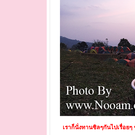
เราก็นั่งทานชิลๆกันไปเรื่