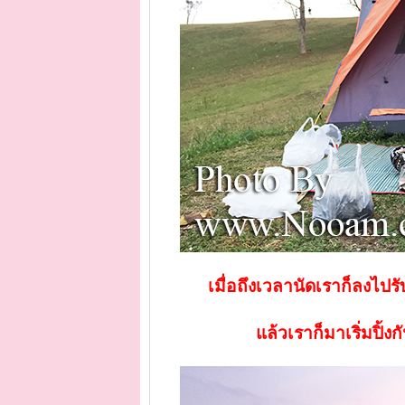
เมื่อถึงเวลานัดเราก็ลงไปรั
แล้วเราก็มาเริ่มปิ้