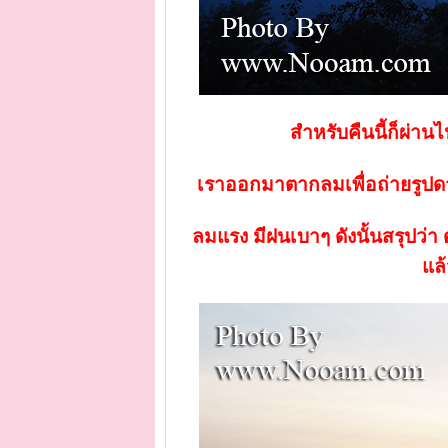
สำหรับคืนนี้ก็ผ่า
เราออกมาตากลมเพื่อถ่ายรูปดาว
ลมแรง มีฝนเบาๆ ดังนั้นสรุปว่
แล