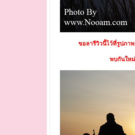
ขอลารีวิวนี้ไว้ที่รู
พบกันใหม่ร