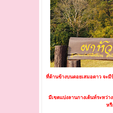
ที่ด้านข้างบนดอยเสมอดาว จะมีป
มีเขตแบ่งลานกางเต้นท์ระหว่า
หรื